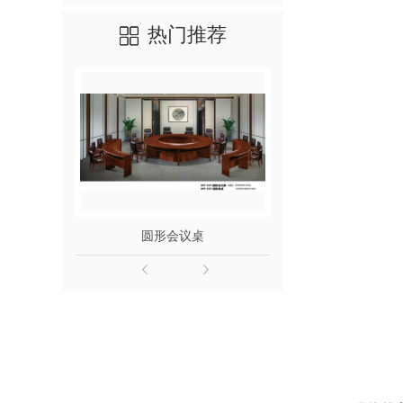
热门推荐
圆形会议桌
成都茶