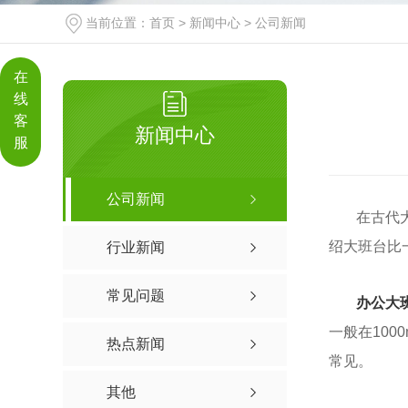
当前位置：
首页
>
新闻中心
>
公司新闻
在
线
客
新闻中心
服
公司新闻
在古代
绍大班台比
行业新闻
常见问题
办公大
一般在100
热点新闻
常见。
其他