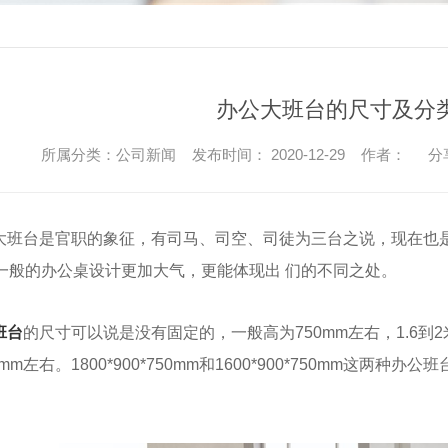
办公大班台的尺寸及分
所属分类：公司新闻 发布时间： 2020-12-29 作者：
分
大班台是官职的象征，有司马、司空、司徒为三台之说，现在也
一般的办公桌设计更加大气，更能体现出 们的不同之处。
班台
的尺寸可以说是没有固定的，一般高为750mm左右，1.6到
0mm左右。1800*900*750mm和1600*900*750mm这