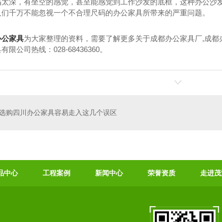
陷太深，有坐空的感觉，甚至能感觉到工作沙发的底框，这种办公沙
人们千万不能忽视一个不合理尺码的办公家具所带来的严重问题。
办公家具
为大家整理的资料，需要了解更多关于成都办公家具厂,成都
限公司热线：028-68436360。
选购四川办公家具容易走入这几个误区
品中心
工程案例
新闻中心
荣誉资质
走进茂