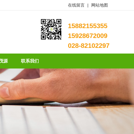
在线留言
|
网站地图
15882155355
15928672009
028-82102297
茂源
联系我们