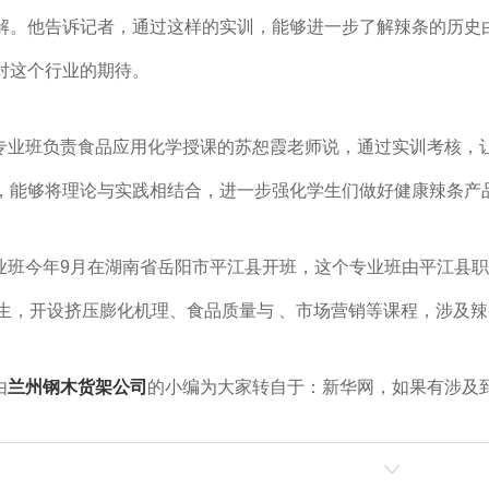
解。他告诉记者，通过这样的实训，能够进一步了解辣条的历史
对这个行业的期待。
专业班负责食品应用化学
授
课的苏恕霞老师说，通过实训考核，
，能够将理论与实践相结合，进一步强化学生们做好健康辣条产
业班今年9月在湖南省岳阳市平江县开班，这个专业班由平江县
几定制
成都办公桌厂家
学生，开设挤压膨化机理、食品质量与 、市场营销等课程，涉及
由
兰州钢木货架公司
的小编为大家转自于：新华网，如果有涉及