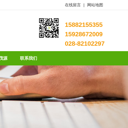
在线留言
|
网站地图
15882155355
15928672009
028-82102297
茂源
联系我们