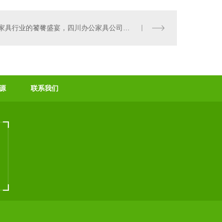
成都办公椅
家具行业的饕餮盛宴，四川办公家具公司讲到5月12日即将到来！
源
联系我们